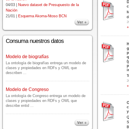
D
04/03 |
Nuevo dataset de Presupuesto de la
c
Nación
M
21/01 |
Esquema Akoma-Ntoso BCN
d
2
+
Consuma nuestros datos
H
Modelo de biografías
g
La ontología de biografías entrega un modelo de
p
clases y propiedades en RDFs y OWL que
q
(
describen ...
p
i
T
Modelo de Congreso
2
La ontología de Congreso entrega un modelo de
+
clases y propiedades en RDFs y OWL que
describe entid ...
O
c
Modelo de recursos legislativos
y
La ontología de recursos legislativos de la
Q
Biblioteca del Congreso entrega un modelo de
S
clases y p ...
B