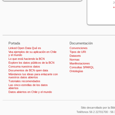
2
+
Modelo de sesión parlamentaria
La Ontología de sesión parlamentaria del
Congreso Nacional entrega un modelo de clases
y propiedad ...
Modelo de transparencia
Portada
Documentación
La ontología de transparencia de la Biblioteca del
Linked Open Data Qué es
Convenciones
Vea ejemplos de su aplicación en Chile
Tipos de URI
Congreso entrega un modelo de clases y
y el mundo
Datasets
propiedad ...
Lo que está haciendo la BCN
Normas
Explore los datos públicos de la BCN
Manifestaciones
Consuma nuestros datos
Consultas SPARQL
Documentos de BCN open data
Modelo de geografía
Ontologías
Mándanos tus ideas para enlazarte con
La ontología de geografía entrega un modelo de
nuestros datos abiertos
Tutoriales recomendados
clases y propiedades en RDFs y OWL que
Las cinco estrellas de los datos
describe ent ...
abiertos
Datos abiertos en Chile y el mundo
Modelo de reportes comunales
La ontología de reportes comunales entrega un
Sitio desarrollado por la B
modelo de clases y propiedades que describen la
Teléfonos 56 2 22701700 - 56